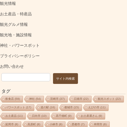
お土産品・特産品
観光グルメ情報
観光地・施設情報
神社・パワースポット
プライバシーポリシー
お問い合わせ
サイト内検索
タグ
飲食店
(59)
神社
(54)
宮崎市
(37)
日南市
(22)
観光スポット
(22)
パワースポット
(17)
道の駅
(16)
都城市
(15)
えびの市
(11)
お土産品
(11)
日向市
(10)
高千穂町
(9)
お土産屋さん
(9)
延岡市
(8)
高原町
(8)
小林市
(8)
西都市
(7)
串間市
(6)
ドライブ
(5)
特産品
(4)
三股町
(3)
新富町
(3)
川南町
(3)